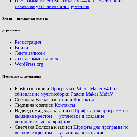
Программа Pattern Maker v4 Pro — как восстановить
изначальную Панель инструментов
Земля — прекрасная планета
управление
Регистрация
Войти
Лента записей
Лента комментариев
WordPress.org
Последние комментарии
Kristina
к записи
Программа Pattern Maker v4 Pro —
обновление мультисборки Pattern Maker MultiV
Светлана Волкова
к записи
Контакты
Людмила
к записи
Контакты
Надежда Надежда
к записи
Шрифты для программ по
вышивке крестом — установка и создание
дополнительных шрифтов
Светлана Волкова
к записи
Шрифты для программ по
вышивке крестом — установка и создание