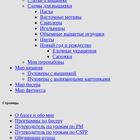
Статьи о вышивке
Схемы для вышивки
Пасха
Восточные мотивы
Сэмплеры
Игольницы
Объемные вышитые игрушки
Цветы
Новый год и рождество
Елочные украшения
Сапожки
Мои перенаборы
Мир вязания
Пуловеры с вышивкой
Пуловеры с вывязанными картинками
Мир бисера
Мир фитнесса
Страницы
О блоге и обо мне
Программы по бисеру
Путеводитель по урокам по PM
Путеводитель по урокам по CSPP
Обучающиe курсы