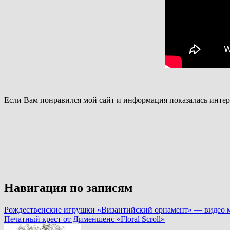
Если Вам понравился мой сайт и информация показалась интер
Навигация по записям
Рождественские игрушки «Византийский орнамент» — видео ма
Печатный крест от Дименшенс «Floral Scroll»