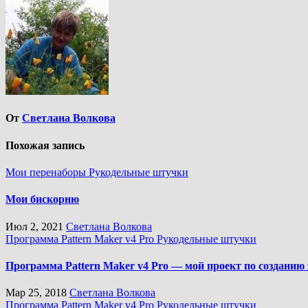
От
Светлана Волкова
Похожая запись
Мои перенаборы
Рукодельные штучки
Мои бискорню
Июл 2, 2021
Светлана Волкова
Программа Pattern Maker v4 Pro
Рукодельные штучки
Программа Pattern Maker v4 Pro — мой проект по созданию
Мар 25, 2018
Светлана Волкова
Программа Pattern Maker v4 Pro
Рукодельные штучки