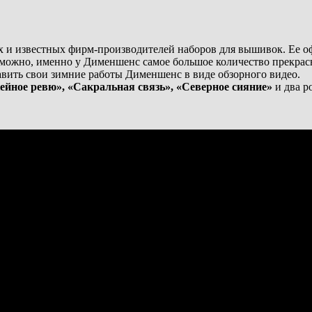
х и известных фирм-производителей наборов для вышивок. Ее 
можно, именно у Дименшенс самое большое количество прекра
авить свои зимние работы Дименшенс в виде обзорного видео.
ейное ревю», «Сакральная связь», «Северное сияние»
и два р