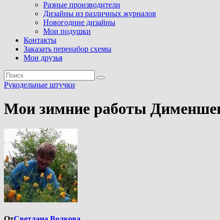
Разные производители
Дизайны из различных журналов
Новогодние дизайны
Мои подушки
Контакты
Заказать перенабор схемы
Мои друзья
Рукодельные штучки
Мои зимние работы Дименше
От
Светлана Волкова