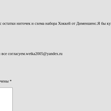
ас остатки ниточек и схема набора Хоккей от Дименшенс.Я бы ку
все согласуем.wetka2005@yandex.ru
ечены
*