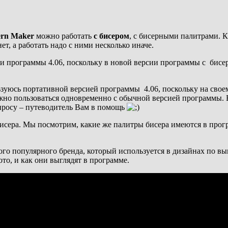
ern Maker
можно работать
с бисером
, с бисерными палитрами. К
ет, а работать надо с ними несколько иначе.
ии программы 4.06, поскольку в новой версии программы с бис
зуюсь портативной версией программы 4.06, поскольку на свое
но пользоваться одновременно с обычной версией программы. Е
опросу – путеводитель Вам в помощь
бисера. Мы посмотрим, какие же палитры бисера имеются в прогр
го популярного бренда, который используется в дизайнах по выш
то, и как они выглядят в программе.