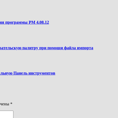
сия программы PM 4.08.12
зовательскую палитру при помощи файла импорта
чальную Панель инструментов
ечены
*