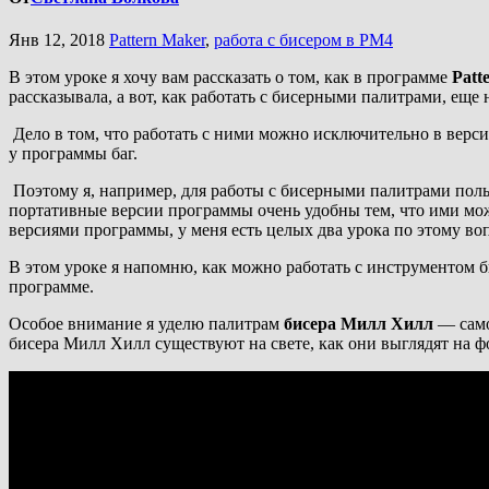
Янв 12, 2018
Pattern Maker
,
работа с бисером в PM4
В этом уроке я хочу вам рассказать о том, как в программе
Patt
рассказывала, а вот, как работать с бисерными палитрами, еще н
Дело в том, что работать с ними можно исключительно в верс
у программы баг.
Поэтому я, например, для работы с бисерными палитрами поль
портативные версии программы очень удобны тем, что ими мож
версиями программы, у меня есть целых два урока по этому в
В этом уроке я напомню, как можно работать с инструментом 
программе.
Особое внимание я уделю палитрам
бисера Милл Хилл
— само
бисера Милл Хилл существуют на свете, как они выглядят на фо