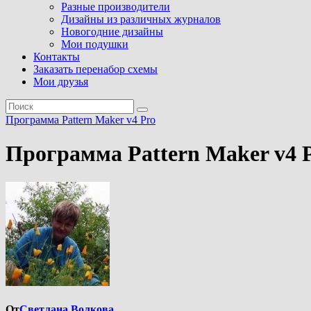
Разные производители
Дизайны из различных журналов
Новогодние дизайны
Мои подушки
Контакты
Заказать перенабор схемы
Мои друзья
Программа Pattern Maker v4 Pro
Программа Pattern Maker v4 
От
Светлана Волкова