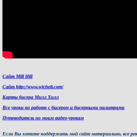
Сайт Mill Hill
Сайт http://www.wichelt.com/
Карты бисера Милл Хилл
Все уроки по работе с бисером и бисерными палитрами
Путеводитель по моим видео-урокам
Если Вы хотите поддержать мой сайт материально, все рек