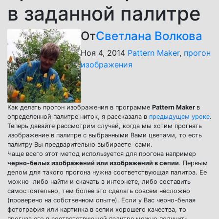
в заданной палитре
От
Светлана Волкова
Ноя 4, 2014
Pattern Maker
,
прогон
изображения
Как делать прогон изображения в программе
Pattern Maker
в
определенной палитре ниток, я рассказала в
предыдущем уроке
.
Теперь давайте рассмотрим случай, когда мы хотим прогнать
изображение в палитре с выбранными Вами цветами, то есть
палитру Вы предварительно выбираете сами.
Чаще всего этот метод используется для прогона например
черно-белых изображений или изображений в сепии
. Первым
делом для такого прогона нужна соответствующая палитра. Ее
можно либо найти и скачать в интернете, либо составить
самостоятельно, тем более это сделать совсем несложно
(проверено на собственном опыте). Если у Вас черно-белая
фотография или картинка в сепии хорошего качества, то
прогнав его в соответствующей палитре можно получить