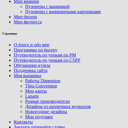
Мир вязания
Пуловеры с вышивкой
Пуловеры с вывязанными картинками
Мир бисера
Мир фитнесса
Страницы
О блоге и обо мне
Программы по бисеру
Путеводитель по урокам по PM
Путеводитель по урокам по CSPP
Обучающиe курсы
Поддержка сайта
Моя вышивка
Работы Dimension
Thea Gouverneur
Мои карты
Lanarte
Разные производители
Дизайны из различных журналов
Новогодние дизайны
Мои подушки
Контакты
Заказать перенабор схемы