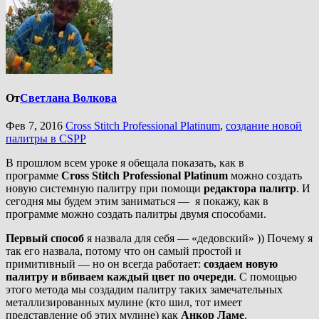
От
Светлана Волкова
Фев 7, 2016
Cross Stitch Professional Platinum
,
создание новой
палитры в CSPP
В прошлом всем уроке я обещала показать, как в
программе
Cross Stitch Professional Platinum
можно создать
новую системную палитру при помощи
редактора палитр
. И
сегодня мы будем этим заниматься — я покажу, как в
программе можно создать палитры двумя способами.
Первый способ
я назвала для себя — «дедовский» )) Почему я
так его назвала, потому что он самый простой и
примитивный — но он всегда работает:
создаем новую
палитру и вбиваем каждый цвет по очереди
. С помощью
этого метода мы создадим палитру таких замечательных
металлизированных мулине (кто шил, тот имеет
представление об этих мулине) как
Анкор Ламе
.