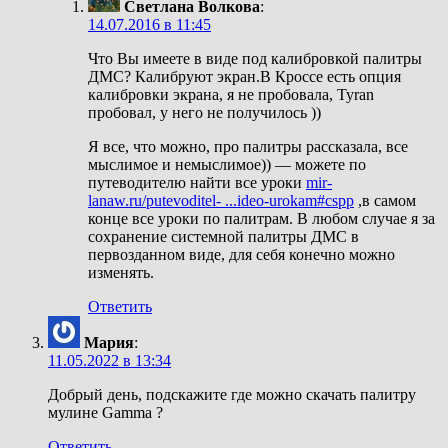
Светлана Волкова
:
14.07.2016 в 11:45
Что Вы имеете в виде под калибровкой палитры
ДМС? Калибруют экран.В Кроссе есть опция
калибровки экрана, я не пробовала, Tyran
пробовал, у него не получилось ))
Я все, что можно, про палитры рассказала, все
мыслимое и немыслимое)) — можете по
путеводителю найти все уроки
mir-
lanaw.ru/putevoditel- ...ideo-urokam#cspp
,в самом
конце все уроки по палитрам. В любом случае я за
сохранение системной палитры ДМС в
первозданном виде, для себя конечно можно
изменять.
Ответить
Мария
:
11.05.2022 в 13:34
Добрый день, подскажите где можно скачать палитру
мулине Gamma ?
Ответить