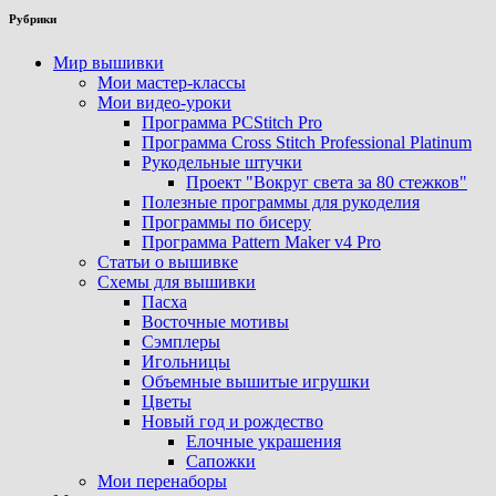
Рубрики
Мир вышивки
Мои мастер-классы
Мои видео-уроки
Программа PCStitch Pro
Программа Cross Stitch Professional Platinum
Рукодельные штучки
Проект "Вокруг света за 80 стежков"
Полезные программы для рукоделия
Программы по бисеру
Программа Pattern Maker v4 Pro
Статьи о вышивке
Схемы для вышивки
Пасха
Восточные мотивы
Сэмплеры
Игольницы
Объемные вышитые игрушки
Цветы
Новый год и рождество
Елочные украшения
Сапожки
Мои перенаборы