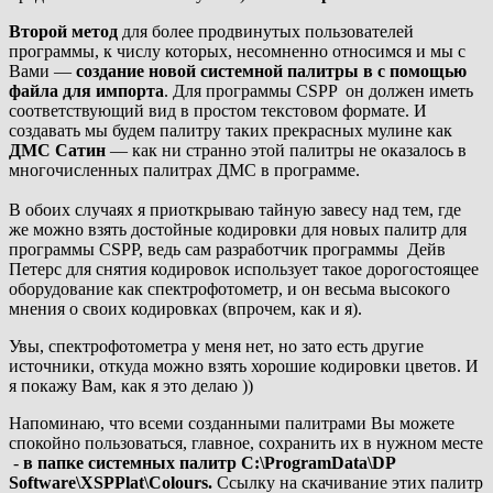
Второй метод
для более продвинутых пользователей
программы, к числу которых, несомненно относимся и мы с
Вами —
создание новой системной палитры в с помощью
файла для импорта
. Для программы CSPP он должен иметь
соответствующий вид в простом текстовом формате. И
создавать мы будем палитру таких прекрасных мулине как
ДМС Сатин
— как ни странно этой палитры не оказалось в
многочисленных палитрах ДМС в программе.
В обоих случаях я приоткрываю тайную завесу над тем, где
же можно взять достойные кодировки для новых палитр для
программы CSPP, ведь сам разработчик программы Дейв
Петерс для снятия кодировок использует такое дорогостоящее
оборудование как спектрофотометр, и он весьма высокого
мнения о своих кодировках (впрочем, как и я).
Увы, спектрофотометра у меня нет, но зато есть другие
источники, откуда можно взять хорошие кодировки цветов. И
я покажу Вам, как я это делаю ))
Напоминаю, что всеми созданными палитрами Вы можете
спокойно пользоваться, главное, сохранить их в нужном месте
-
в папке системных палитр C:\ProgramData\DP
Software\XSPPlat\Colours.
Ссылку на скачивание этих палитр