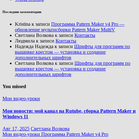
Последние комментарии
Kristina
к записи
Программа Pattern Maker v4 Pro —
обновление мультисборки Pattern Maker MultiV
Светлана Волкова
к записи
Контакты
Людмила
к записи
Контакты
Надежда Надежда
к записи
Шрифты для программ по
вышивке крестом — установка и создание
дополнительных шрифтов
Светлана Волкова
к записи
Шрифты для программ по
вышивке крестом — установка и создание
дополнительных шрифтов
You missed
Мои видео-уроки
Мои новости: мой канал на Rutube, сборка Pattern Maker и
Windows 11
Авг 17, 2025
Светлана Волкова
Мои видео-уроки
Программа Pattern Maker v4 Pro