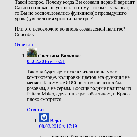
Такой вопрос. Почему когда Вы создали первый вариант
Сатина и он вас не устроил потому что был тускловат,
то Вы не воспользовались функцией( с предыдущего
урока) увеличения яркости палитры?
Или это невозможно во вновь создаваемой палитре?
Спасибо.
Ответить
Светлана Волкова
:
08.02.2016 в 16:51
Так она будет ярче исключительно на моем
компьютере)А кодировки цветов эта функция не
меняет. К тому же 818й цвет пожизненно был
розовым, а не серым. Вообще родные палитры из
Pattern Maker, сделанные разработчиком, в Кроссе
плохо смотрятся
Ответить
Вера
:
08.02.2016 в 17:19
ага... понятно. Кодировки не меняются!